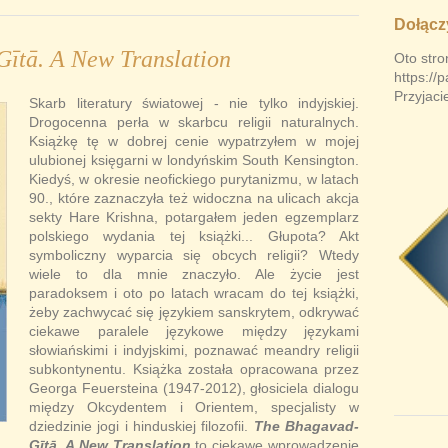
Dołącz
ītā. A New Translation
Oto stro
https://
Przyjaci
Skarb literatury światowej - nie tylko indyjskiej.
Drogocenna perła w skarbcu religii naturalnych.
Książkę tę w dobrej cenie wypatrzyłem w mojej
ulubionej księgarni w londyńskim South Kensington.
Kiedyś, w okresie neofickiego purytanizmu, w latach
90., które zaznaczyła też widoczna na ulicach akcja
sekty Hare Krishna, potargałem jeden egzemplarz
polskiego wydania tej książki... Głupota? Akt
symboliczny wyparcia się obcych religii? Wtedy
wiele to dla mnie znaczyło. Ale życie jest
paradoksem i oto po latach wracam do tej książki,
żeby zachwycać się językiem sanskrytem, odkrywać
ciekawe paralele językowe między językami
słowiańskimi i indyjskimi, poznawać meandry religii
subkontynentu. Książka została opracowana przez
Georga Feuersteina (1947-2012), głosiciela dialogu
między Okcydentem i Orientem, specjalisty w
dziedzinie jogi i hinduskiej filozofii.
The Bhagavad-
Gītā. A New Translation
to ciekawe wprowadzenie