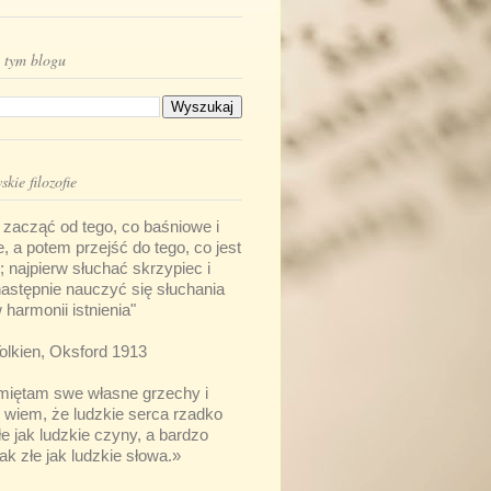
 tym blogu
kie filozofie
 zacząć od tego, co baśniowe i
e, a potem przejść do tego, co jest
; najpierw słuchać skrzypiec i
 następnie nauczyć się słuchania
harmonii istnienia"
olkien, Oksford 1913
pamiętam swe własne grzechy i
i wiem, że ludzkie serca rzadko
łe jak ludzkie czyny, a bardzo
ak złe jak ludzkie słowa.»