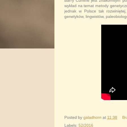
Barry Cunliffe jest znakomitym p
wykład na temat metody genetyczn
jednak w Polsce tak rozwiniętej,
genetyków, lingwistów, paleobiolog
Posted by
galadhorn
at
11:38
Br
Labels:
52/2016