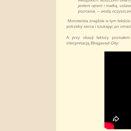
wedyjskich, tłuszczem ofiar
jestem ojcem i matką, ustaw
poznania, – wodą oczyszczeni
Monoteista znajdzie w tym tekście 
potrzeby serca i szukając po omacku
A przy okazji lektury poznałe
interpretacją
Bhagavad-Gīty: