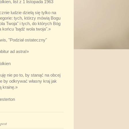
olkien, list z 1 listopada 1963
znie ludzie dzielą się tylko na
tegorie: tych, którzy mówią Bogu
la Twoja" i tych, do których Bóg
a końcu 'bądź wola twoja"
.»
wis, "Podział ostateczny"
bitur ad astra
!»
olkien
ję nie po to, by stanąć na obcej
le by odkrywać własny kraj jak
ą krainę
.»
esterton
post