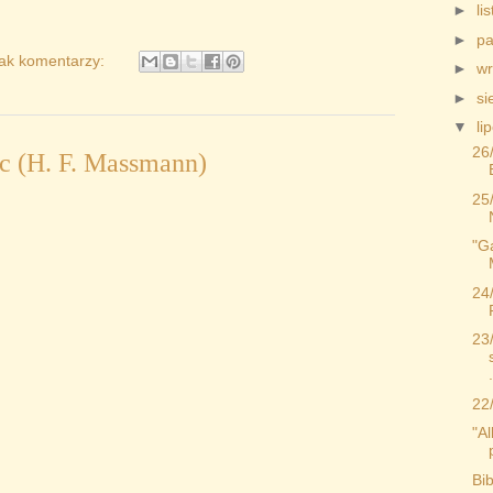
►
li
►
pa
ak komentarzy:
►
wr
►
si
▼
li
26
c (H. F. Massmann)
25
"G
24
23
.
22
"A
Bib