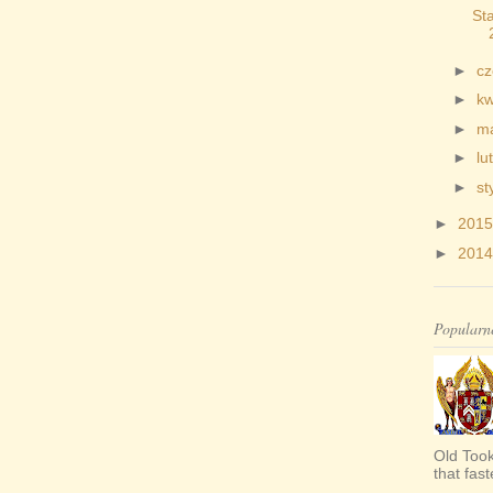
St
►
c
►
kw
►
m
►
lu
►
st
►
201
►
201
Popularn
Old Took
that fas