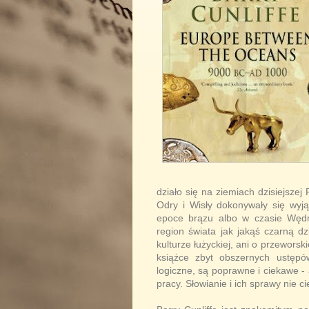
działo się na ziemiach dzisiejszej
Odry i Wisły dokonywały się wyją
epoce brązu albo w czasie Wędró
region świata jak jakąś czarną dz
kulturze łużyckiej, ani o przeworski
książce zbyt obszernych ustępó
logiczne, są poprawne i ciekawe - 
pracy. Słowianie i ich sprawy nie 