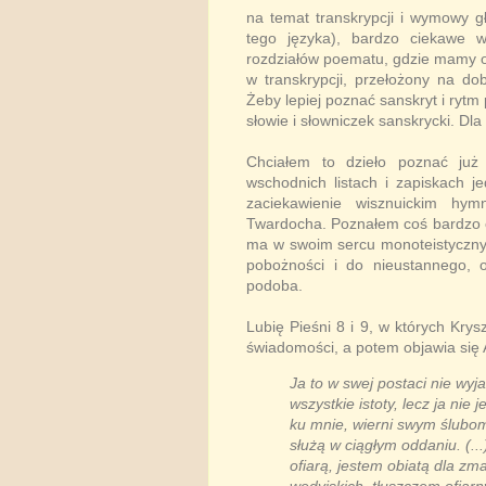
na temat transkrypcji i wymowy g
tego języka), bardzo ciekawe wp
rozdziałów poematu, gdzie mamy o
w transkrypcji, przełożony na do
Żeby lepiej poznać sanskryt i ryt
słowie i słowniczek sanskrycki. Dla
Chciałem to dzieło poznać ju
wschodnich listach i zapiskach 
zaciekawienie wisznuickim hy
Twardocha. Poznałem coś bardzo c
ma w swoim sercu monoteistyczny 
pobożności i do nieustannego, 
podoba.
Lubię Pieśni 8 i 9, w których Krys
świadomości, a potem objawia się 
Ja to w swej postaci nie wyj
wszystkie istoty, lecz ja nie
ku mnie, wierni swym ślubom
służą w ciągłym oddaniu. (..
ofiarą, jestem obiatą dla zm