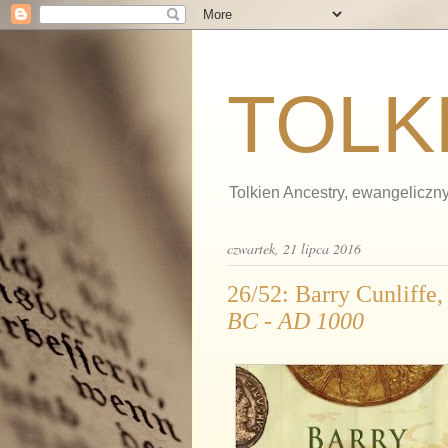
TOLK
Tolkien Ancestry, ewangeliczny
czwartek, 21 lipca 2016
26/52: Barry Cunliffe
BC - AD 1000