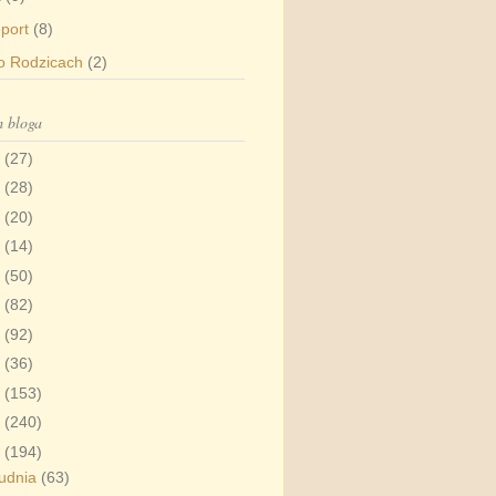
port
(8)
o Rodzicach
(2)
 bloga
6
(27)
5
(28)
4
(20)
3
(14)
2
(50)
1
(82)
0
(92)
9
(36)
8
(153)
7
(240)
6
(194)
udnia
(63)