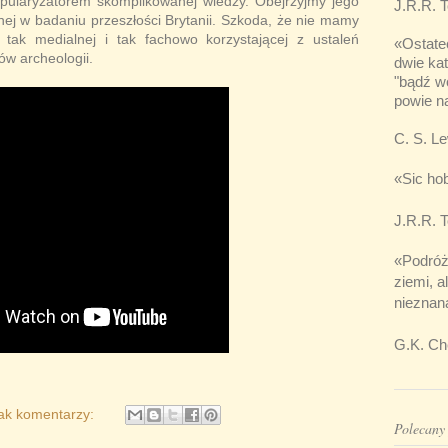
opularyzatorem skomplikowanej wiedzy. Obejrzyjmy jego
J.R.R. T
ej w badaniu przeszłości Brytanii. Szkoda, że nie mamy
 tak medialnej i tak fachowo korzystającej z ustaleń
«
Ostatec
ów archeologii.
dwie ka
"bądź wo
powie n
C. S. Le
«
Sic hob
J.R.R. T
«
Podróżu
ziemi, a
nieznan
G.K. Ch
ak komentarzy:
Polecany 