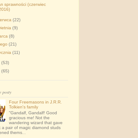
an sprawności (czerwiec
2016)
zerwca
(22)
ietnia
(9)
arca
(8)
tego
(21)
ycznia
(11)
5
(53)
4
(65)
e posty
Four Freemasons in J.R.R.
Tolkien's family
"Gandalf, Gandalf! Good
gracious me! Not the
wandering wizard that gave
 a pair of magic diamond studs
tened thems...