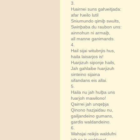
3.
Ƕairnei suns gaƕeitjada:
afar ƕeilo lutil
Sniumundo qimiþ swults,
Swinþaba du raubon uns:
ainnohun ni armaiþ,
all manne ganimands.
4.
Hail sijai witubnjis hus,
haila laisarjos is!
Ƕarjizuh siponje hails,
Jah gahlaibe ƕarjizuh
sinteino sijaina
sifandans eis allai.
5.
Haila nu jah hulþa uns
ƕarjoh mawilono!
Qairrei jah unqeþja
Qinono hazjaidau nu,
gailjandeino gumans,
gardis waldandeino.
6.
Wahsjai reikjis waldufni
jah sa is waldana!