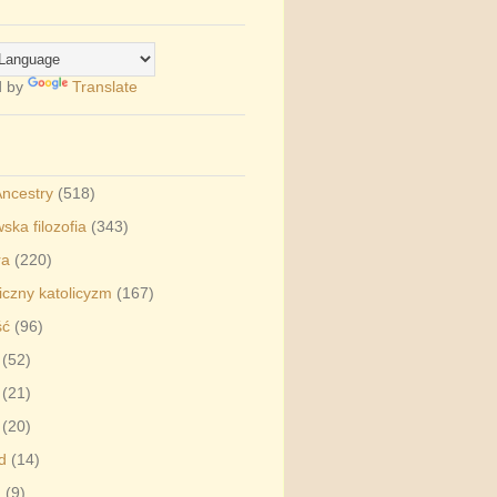
d by
Translate
Ancestry
(518)
ska filozofia
(343)
ra
(220)
czny katolicyzm
(167)
ść
(96)
(52)
(21)
(20)
d
(14)
a
(9)