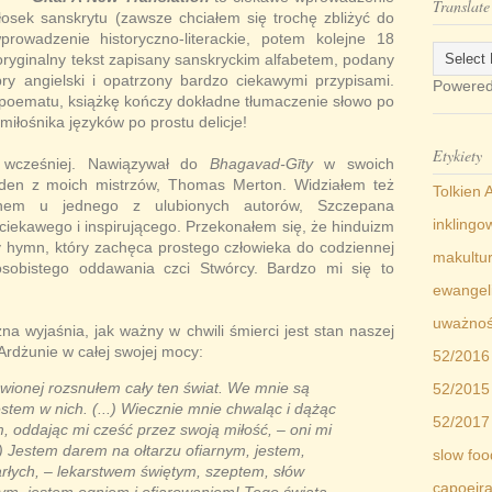
Translate
łosek sanskrytu (zawsze chciałem się trochę zbliżyć do
rowadzenie historyczno-literackie, potem kolejne 18
ryginalny tekst zapisany sanskryckim alfabetem, podany
bry angielski i opatrzony bardzo ciekawymi przypisami.
Powere
m poematu, książkę kończy dokładne tłumaczenie słowo po
 miłośnika języków po prostu delicje!
Etykiety
ż wcześniej. Nawiązywał do
Bhagavad-Gīty
w swoich
jeden z moich mistrzów, Thomas Merton. Widziałem też
Tolkien 
mnem u jednego z ulubionych autorów, Szczepana
inklingow
iekawego i inspirującego. Przekonałem się, że hinduizm
hymn, który zachęca prostego człowieka do codziennej
makultu
osobistego oddawania czci Stwórcy. Bardzo mi się to
ewangeli
uważno
zna wyjaśnia, jak ważny w chwili śmierci jest stan naszej
Ardżunie w całej swojej mocy:
52/2016
awionej rozsnułem cały ten świat. We mnie są
52/2015
 jestem w nich. (...) Wiecznie mnie chwaląc i dążąc
52/2017
, oddając mi cześć przez swoją miłość, – oni mi
.) Jestem darem na ołtarzu ofiarnym, jestem,
slow foo
arłych, – lekarstwem świętym, szeptem, słów
capoeir