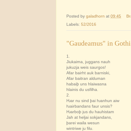
Posted by
galadhorn
at
09:45
Br
Labels:
52/2016
"Gaudeamus" in Gothi
1.
Jiukaima, juggans nauh
jukuzja weis saurgos!
Afar bairht auk barniski,
Afar baitran alduman
habaiþ uns hlaiwasna
hlainis du usfilha.
2.
Ƕar nu sind þai ƕanhun aiw
ƕairbandans faur unsis?
Ƕarboþ jus du hauhistam
Jah at heljai sokjandans,
þarei waila wesun
wintriwe ju filu.