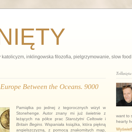
NIĘTY
 katolicyzm, inklingowska filozofia, pielgrzymowanie, slow food
Tolknięt
,
Europe Between the Oceans. 9000
Pamiątka po jednej z tegorocznych wizyt w
Stonehenge. Autor znany mi już świetnie z
want to 
leżących na półce prac
Starożytni Celtowie
i
hearty h
Britain Begins
. Wspaniała książka, która piękną
Wyświetl
angielszczyzną, z pomocą znakomitych map,