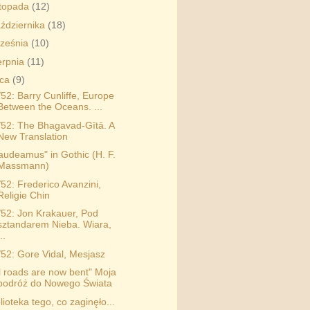
stopada
(12)
ździernika
(18)
ześnia
(10)
erpnia
(11)
pca
(9)
/52: Barry Cunliffe, Europe
Between the Oceans. ...
/52: The Bhagavad-Gītā. A
New Translation
audeamus" in Gothic (H. F.
Massmann)
/52: Frederico Avanzini,
Religie Chin
/52: Jon Krakauer, Pod
sztandarem Nieba. Wiara,
..
/52: Gore Vidal, Mesjasz
ll roads are now bent" Moja
podróż do Nowego Świata
lioteka tego, co zaginęło...