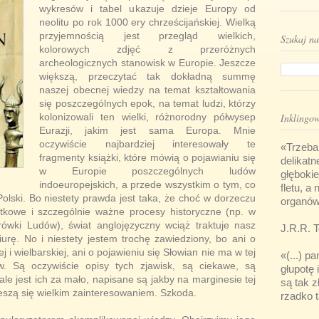
wykresów i tabel ukazuje dzieje Europy od
neolitu po rok 1000 ery chrześcijańskiej. Wielką
przyjemnością jest przegląd wielkich,
Szukaj na
kolorowych zdjęć z przeróżnych
archeologicznych stanowisk w Europie. Jeszcze
większą, przeczytać tak dokładną summę
naszej obecnej wiedzy na temat kształtowania
się poszczególnych epok, na temat ludzi, którzy
Inklingows
kolonizowali ten wielki, różnorodny półwysep
Eurazji, jakim jest sama Europa. Mnie
oczywiście najbardziej interesowały te
«Trzeba
fragmenty książki, które mówią o pojawianiu się
delikatn
w Europie poszczególnych ludów
głębokie
indoeuropejskich, a przede wszystkim o tym, co
fletu, a
 Polski. Bo niestety prawda jest taka, że choć w dorzeczu
organów 
tkowe i szczególnie ważne procesy historyczne (np. w
wki Ludów), świat anglojęzyczny wciąż traktuje nasz
J.R.R. T
iurę. No i niestety jestem trochę zawiedziony, bo ani o
ej i wielbarskiej, ani o pojawieniu się Słowian nie ma w tej
«(...) 
w. Są oczywiście opisy tych zjawisk, są ciekawe, są
głupotę 
ale jest ich za mało, napisane są jakby na marginesie tej
są tak z
cieszą się wielkim zainteresowaniem. Szkoda.
rzadko t