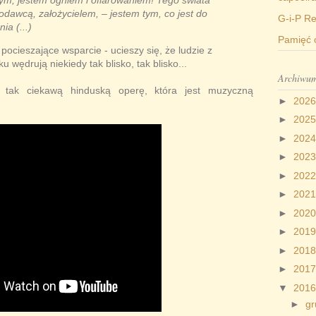
nym, jestem ogniem i ofiarowaniem! Tego świata
odawcą, założycielem, – jestem tym, co jest do
G-i-P Re
a (...)
Pamięć 
pocieszające wsparcie - ucieszy się, że ludzie z
 wędrują niekiedy tak blisko, tak blisko...
Archiwum
m tak ciekawą hinduską operę, która jest muzyczną
►
202
►
202
►
202
►
202
►
202
►
202
►
202
►
201
►
201
►
201
▼
201
►
gr