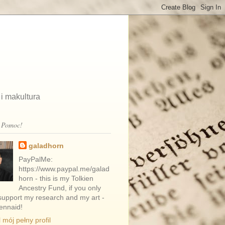
 i makultura
a Pomoc!
galadhorn
PayPalMe:
https://www.paypal.me/galad
horn ­- this is my Tolkien
Ancestry Fund, if you only
support my research and my art -
ennaid!
 mój pełny profil