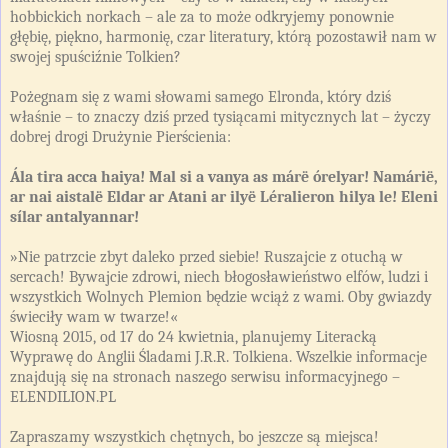
hobbickich norkach – ale za to może odkryjemy ponownie
głębię, piękno, harmonię, czar literatury, którą pozostawił nam w
swojej spuściźnie Tolkien?
Pożegnam się z wami słowami samego Elronda, który dziś
właśnie – to znaczy dziś przed tysiącami mitycznych lat – życzy
dobrej drogi Drużynie Pierścienia:
Ála tira acca haiya! Mal si a vanya as márë órelyar! Namárië,
ar nai aistalë Eldar ar Atani ar ilyë Léralieron hilya le! Eleni
sílar antalyannar!
»Nie patrzcie zbyt daleko przed siebie! Ruszajcie z otuchą w
sercach! Bywajcie zdrowi, niech błogosławieństwo elfów, ludzi i
wszystkich Wolnych Plemion będzie wciąż z wami. Oby gwiazdy
świeciły wam w twarze!«
Wiosną 2015, od 17 do 24 kwietnia, planujemy Literacką
Wyprawę do Anglii Śladami J.R.R. Tolkiena. Wszelkie informacje
znajdują się na stronach naszego serwisu informacyjnego –
ELENDILION.PL
Zapraszamy wszystkich chętnych, bo jeszcze są miejsca!