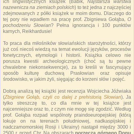
ich lingwistycznych książek (Babik,
Najstarsza warstwa
nazewnicza na ziemiach polskich
) to też jedna z najczęściej
zdejmowanych z półki książek w moim domu. Dlaczego do
tej pory nie wpadłem na pracę prof. Zbigniewa Gołąba,
O
pochodzeniu Słowian
? Pełna ignorancja i 100 punktów
karnych, Reikhardusie!
To praca dla miłośników słowiańskich starożytności, którzy
już coś niecoś wiedzą na temat ewolucji języków, procesów
fonetycznych, etymologii i historii. Książka celowo nie
porusza kwestii archeologicznych (choć są tu pewne
chwalebne niekonsekwencje), za to kreśli w fascynujący
sposób kulturę duchową Prasłowian oraz opisuje
środowisko, w jakim żyli, sięgając do korzeni słów i pojęć.
Dobrą analizą tej książki jest recenzja Wojciecha Jóźwiaka
(
Zbigniew Gołąb, czyli co dalej z prehistorią Słowian
). Ja
tylko streszczę to, co dla mnie w tej książce jest
najcenniejsze oraz to, z czym nie mogę się zgodzić. Według
prof. Gołąba rozpad wspólnoty praindoeuropejskiej (którą
lokuje on na terenach południowej, nadkaspijskiej i
nadczarnomorskiej Rosji i Ukrainy) nastąpił między 3000 i
2500 r. przed Chr. Na obszarach
porzecza górnego Donu