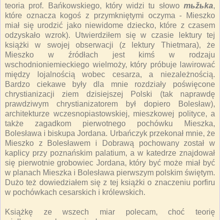
teoria prof. Bańkowskiego, który widzi tu słowo
mьžьka
,
które oznacza kogoś z przymkniętymi oczyma - Mieszko
miał się urodzić jako niewidome dziecko, które z czasem
odzyskało wzrok). Utwierdziłem się w czasie lektury tej
książki w swojej obserwacji (z lektury Thietmara), że
Mieszko w źródłach jest kimś w rodzaju
wschodnioniemieckiego wielmoży, który próbuje lawirować
między lojalnością wobec cesarza, a niezależnością.
Bardzo ciekawe były dla mnie rozdziały poświęcone
chrystianizacji ziem dzisiejszej Polski (tak naprawdę
prawdziwym chrystianizatorem był dopiero Bolesław),
architekturze wczesnopiastowskiej, mieszkowej polityce, a
także zagadkom pierwotnego pochówku Mieszka,
Bolesława i biskupa Jordana. Urbańczyk przekonał mnie, że
Mieszko z Bolesławem i Dobrawą pochowany został w
kaplicy przy poznańskim palatium, a w katedrze znajdował
się pierwotnie grobowiec Jordana, który być może miał być
w planach Mieszka i Bolesława pierwszym polskim świętym.
Dużo też dowiedziałem się z tej książki o znaczeniu porfiru
w pochówkach cesarskich i królewskich.
Książkę ze wszech miar polecam, choć teorię