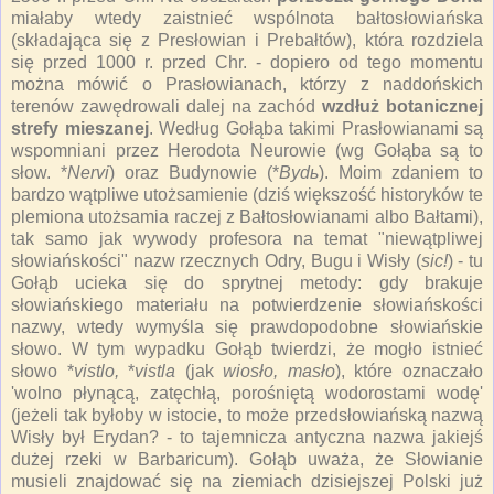
miałaby wtedy zaistnieć wspólnota bałtosłowiańska
(składająca się z Presłowian i Prebałtów), która rozdziela
się przed 1000 r. przed Chr. - dopiero od tego momentu
można mówić o Prasłowianach, którzy z naddońskich
terenów zawędrowali dalej na zachód
wzdłuż botanicznej
strefy mieszanej
. Według Gołąba takimi Prasłowianami są
wspomniani przez Herodota Neurowie (wg Gołąba są to
słow. *
Nervi
) oraz Budynowie (*
Bydь
). Moim zdaniem to
bardzo wątpliwe utożsamienie (dziś większość historyków te
plemiona utożsamia raczej z Bałtosłowianami albo Bałtami),
tak samo jak wywody profesora na temat "niewątpliwej
słowiańskości" nazw rzecznych Odry, Bugu i Wisły (
sic!
) - tu
Gołąb ucieka się do sprytnej metody: gdy brakuje
słowiańskiego materiału na potwierdzenie słowiańskości
nazwy, wtedy wymyśla się prawdopodobne słowiańskie
słowo. W tym wypadku Gołąb twierdzi, że mogło istnieć
słowo *
vistlo,
*
vistla
(jak
wiosło, masło
), które oznaczało
'wolno płynącą, zatęchłą, porośniętą wodorostami wodę'
(jeżeli tak byłoby w istocie, to może przedsłowiańską nazwą
Wisły był Erydan? - to tajemnicza antyczna nazwa jakiejś
dużej rzeki w Barbaricum). Gołąb uważa, że Słowianie
musieli znajdować się na ziemiach dzisiejszej Polski już