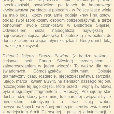
trzecioklasistki, powróciłem po latach do honorowego
krwiodawstwa (serdecznie polecam - w Polsce jest o wiele
za mało ludzi, którzy regularnie oddają krew i są gotowi
oddać swój szpik kostny osobom potrzebującym!), a także
odnowiłem swoje członkostwo w Bibliotece Śląskiej.
Odwiedziłem naszą najbogatszą, największą i
najnowocześniejszą placówkę biblioteczną i wróciłem do
domu z czterema wspaniałymi książkami. Będę o nich tutaj
teraz się rozpisywał.
Dziennik księdza Franza Pawlara
(z bardzo ważnej i
ciekawej serii Canon Silesiae) przeczytałem z
zainteresowaniem w jeden wieczór. To ważny dla nas,
świadomych Górnoślązaków, dokument. Opisuje
dramatyczny czas, rozdarcie, niebezpieczeństwa stycznia,
lutego, marca i kwietnia 1945 na ziemiach naszego regionu
(szczególnie tej jego części, która przed II wojną światową
była integralnym fragmentem III Rzeszy). Poznajemy stan
ducha ludzi, którzy jako mniej lub bardziej związani byli z
niemieckim patriotyzmem, a teraz stają wobec
niewyobrażonych wcześniej niebezpieczeństw związanych
z nadejściem Armii Czerwonej i polskiej administracji, z