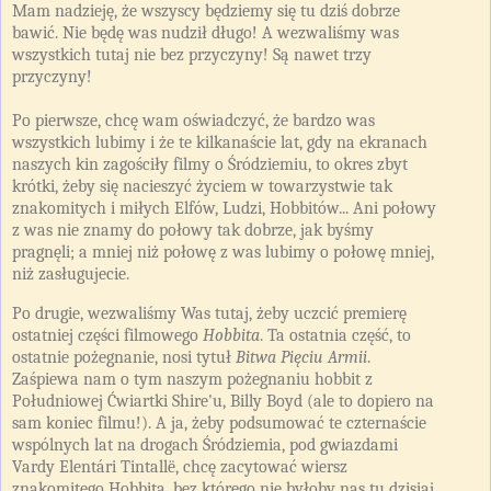
Mam nadzieję, że wszyscy będziemy się tu dziś dobrze
bawić. Nie będę was nudził długo! A wezwaliśmy was
wszystkich tutaj nie bez przyczyny! Są nawet trzy
przyczyny!
Po pierwsze, chcę wam oświadczyć, że bardzo was
wszystkich lubimy i że te kilkanaście lat, gdy na ekranach
naszych kin zagościły filmy o Śródziemiu, to okres zbyt
krótki, żeby się nacieszyć życiem w towarzystwie tak
znakomitych i miłych Elfów, Ludzi, Hobbitów... Ani połowy
z was nie znamy do połowy tak dobrze, jak byśmy
pragnęli; a mniej niż połowę z was lubimy o połowę mniej,
niż zasługujecie.
Po drugie, wezwaliśmy Was tutaj, żeby uczcić premierę
ostatniej części filmowego
Hobbita
. Ta ostatnia część, to
ostatnie pożegnanie, nosi tytuł
Bitwa Pięciu Armii
.
Zaśpiewa nam o tym naszym pożegnaniu hobbit z
Południowej Ćwiartki Shire'u, Billy Boyd (ale to dopiero na
sam koniec filmu!). A ja, żeby podsumować te czternaście
wspólnych lat na drogach Śródziemia, pod gwiazdami
Vardy Elentári Tintallë, chcę zacytować wiersz
znakomitego Hobbita, bez którego nie byłoby nas tu dzisiaj