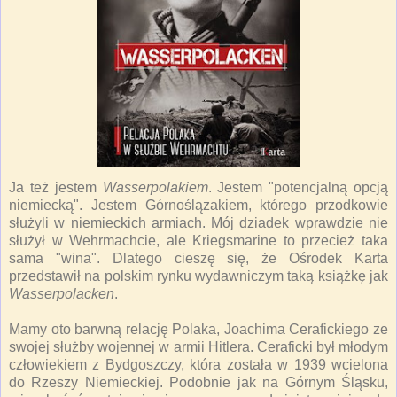
Ja też jestem
Wasserpolakiem
. Jestem "potencjalną opcją
niemiecką". Jestem Górnoślązakiem, którego przodkowie
służyli w niemieckich armiach. Mój dziadek wprawdzie nie
służył w Wehrmachcie, ale Kriegsmarine to przecież taka
sama "wina". Dlatego cieszę się, że Ośrodek Karta
przedstawił na polskim rynku wydawniczym taką książkę jak
Wasserpolacken
.
Mamy oto barwną relację Polaka, Joachima Cerafickiego ze
swojej służby wojennej w armii Hitlera. Ceraficki był młodym
człowiekiem z Bydgoszczy, która została w 1939 wcielona
do Rzeszy Niemieckiej. Podobnie jak na Górnym Śląsku,