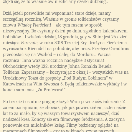
zlękli się, że to właśnie ów niechciany czeski dubbing...
Dziś, jeżeli pozwolicie mi wspominać stare dzieje, mamy
szczególną rocznicę. Właśnie w gronie tolkienistów czytamy
znowu
Władcę Pierścieni
– ale tym razem w sposób
niezwyczajny. Bo czytamy dzień po dniu, zgodnie z kalendarzem
hobbitów... I właśnie dzisiaj, 18 grudnia, gdy w Shire jest 25 dzień
miesiąca
Foreyule
, w roku 3018 Trzeciej Ery Drużyna Pierścienia
wyruszała z Rivendell na południe, aby przez Przełęcz Caradhras
przedostać się na Wschód – i dalej, do Mordoru... Ważna
rocznica! Inna ważna rocznica nadejdzie 3 stycznia!
Obchodzimy wtedy 122. urodziny Johna Ronalda Reuela
Tolkiena. Zapraszamy – korzystając z okazji – wszystkich was na
Urodzinowy Toast do gospody „Pod Rudym Goblinem” w
Katowicach na Wita Stwosza 5. Będą tolkienowskie wykłady i w
końcu sam toast „Za Profesora!”.
Po trzecie i ostatnie pragnę złożyć Wam pewne oświadczenie. Z
żalem oznajmiam, że chociaż, jak już powiedziałem, czternaście
lat to za mało, by się waszym towarzystwem nacieszyć, dziś
nadszedł kres. Kończy się era filmowego Śródziemia. A zaczyna
ponownie era miłośników ksiąg. Filmy będziemy oglądać na
maratonach filmowych – czy to w kinach, czy w naszych