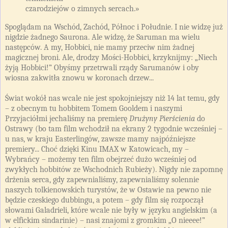
czarodziejów o zimnych sercach.»
Spoglądam na Wschód, Zachód, Północ i Południe. I nie widzę już
nigdzie żadnego Saurona. Ale widzę, że Saruman ma wielu
następców. A my, Hobbici, nie mamy przeciw nim żadnej
magicznej broni. Ale, drodzy Mości-Hobbici, krzyknijmy: „Niech
żyją Hobbici!” Obyśmy przetrwali rządy Sarumanów i oby
wiosna zakwitła znowu w koronach drzew...
Świat wokół nas wcale nie jest spokojniejszy niż 14 lat temu, gdy
– z obecnym tu hobbitem Tomem Gooldem i naszymi
Przyjaciółmi jechaliśmy na premierę
Drużyny Pierścienia
do
Ostrawy (bo tam film wchodził na ekrany 2 tygodnie wcześniej –
u nas, w kraju Easterlingów, zawsze mamy najpóźniejsze
premiery... Choć dzięki Kinu IMAX w Katowicach, my –
Wybrańcy – możemy ten film obejrzeć dużo wcześniej od
zwykłych hobbitów ze Wschodnich Rubieży). Nigdy nie zapomnę
drżenia serca, gdy zapewnialiśmy, zapewnialiśmy solennie
naszych tolkienowskich turystów, że w Ostawie na pewno nie
będzie czeskiego dubbingu, a potem – gdy film się rozpoczął
słowami Galadrieli, które wcale nie były w języku angielskim (a
w elfickim sindarinie) – nasi znajomi z gromkim „O nieeee!”