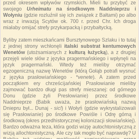
przed okresem wpływów rzymskich. Mieli tu przybyć ze
swojego
Urheimatu
na środkowym Naddnieprzu i
Wołyniu
(gdzie rozluźnił się ich związek z Bałtami) po albo
wraz z inwazją Scytów ok. 700 r. przed Chr. Ich droga
miałaby omijać strefy przykarpacką i przybałtycką.
Byliby zatem mieszkańcami Bursztynowego Szlaku i to tutaj
z jednej strony wchłonęli
italski substrat kentumowych
Wenetów
(utożsamianych z
kulturą łużycką
), a z drugiej
przejęli wiele słów z języka pragermańskiego i wpłynęli na
język pragermański. Wtedy też mieliby otrzymać
egzogeniczną nazwę Wenetów (którą Gołąb potrafi wysnuć
z języka prasłowiańskiego - *
venete
). A zatem przed
początkiem ery chrześcijańskiej Prasłowianie mieliby
zajmować bardzo długi pas strefy mieszanej: od górnego
Donu (gdzie żyli Presłowianie) przez środkowe
Naddnieprze (Babik uważa, że prasłowiańską nazwą
Dniepru był... Dunaj -
sic!
) i Wołyń (gdzie wykrystalizowali
się Prasłowianie) po środkowe Powiśle i Odrę górną i
środkową (okres przedhistorycznej kolonizacji słowiańskiej).
Bardzo odważna teza, która godzi wizję autochtonistyczną z
wizją allochtonistyczną. Ale czy tak mogło być naprawdę? U