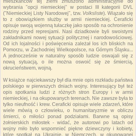
mieszkańców tej ziemi zmuszono administracyjnie do
wybrania "opcji niemieckiej" w postaci III kategorii DVL
("Niemieckiej Listy Narodowej", tzw.
Volksliste
). Wiązało się
to z obowiązkiem służby w armii niemieckiej. Ceraficki
opisuje swoją wojenną tułaczkę jako sposób na ochronienie
rodziny przed represjami. Nasi dziadkowie byli swoistymi
zakładnikami nowej sytuacji politycznej i narodowościowej.
Od ich lojalności i poświęcenia zależał los ich bliskich na
Pomorzu, w Zachodniej Wielkopolsce, na Górnym Śląsku...
A jednocześnie w naturalny sposób ludzie oswajali się z
nową sytuacją, o ile można oswoić się ze śmiercią,
okrucieństwem, wojną.
W książce najciekawszy był dla mnie opis rozkładu państwa
polskiego w pierwszych dniach wojny. Interesujący był też
opis spotkania ludzi z różnych stron Europy i w armii
niemieckiej, i na okupowanych terenach. Nie zawsze była to
tylko nieufność i krew. Ceraficki opisuje wiele zdarzeń, które
wiele mówią o człowieku, o humanitaryzmie w obliczu
śmierci, o miłości ponad podziałami. Barwne są opisy
żołnierskich miłostek - widać, że autorowi po latach od
wojny miło było wspomnieć piękne dziewczyny i kobiety,
które spotkał na Ukrainie, w Niemczech, w okupowanej