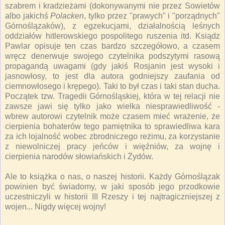
szabrem i kradzieżami (dokonywanymi nie przez Sowietów
albo jakichś
Polacken
, tylko przez "prawych" i "porządnych"
Górnoślązaków), z egzekucjami, działalnością leśnych
oddziałów hitlerowskiego pospolitego ruszenia itd. Ksiądz
Pawlar opisuje ten czas bardzo szczegółowo, a czasem
wręcz denerwuje swojego czytelnika podszytymi rasową
propagandą uwagami (gdy jakiś Rosjanin jest wysoki i
jasnowłosy, to jest dla autora godniejszy zaufania od
ciemnowłosego i krępego). Taki to był czas i taki stan ducha.
Początek tzw. Tragedii Górnośląskiej, która w tej relacji nie
zawsze jawi się tylko jako wielka niesprawiedliwość -
wbrew autorowi czytelnik może czasem mieć wrażenie, że
cierpienia bohaterów tego pamiętnika to sprawiedliwa kara
za ich lojalność wobec zbrodniczego reżimu, za korzystanie
z niewolniczej pracy jeńców i więźniów, za wojnę i
cierpienia narodów słowiańskich i Żydów.
Ale to książka o nas, o naszej historii. Każdy Górnoślązak
powinien być świadomy, w jaki sposób jego przodkowie
uczestniczyli w historii III Rzeszy i tej najtragiczniejszej z
wojen... Nigdy więcej wojny!