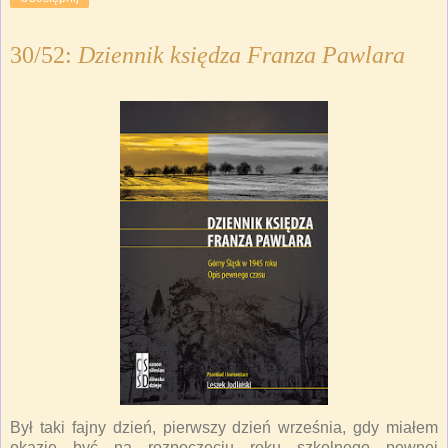
30/52:
Dziennik księdza Franza Pawlara
Był taki fajny dzień, pierwszy dzień września, gdy miałem
okazję być na rozpoczęciu roku szkolnego pewnej