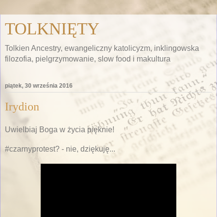
TOLKNIĘTY
Tolkien Ancestry, ewangeliczny katolicyzm, inklingowska
filozofia, pielgrzymowanie, slow food i makultura
piątek, 30 września 2016
Irydion
Uwielbiaj Boga w życia pięknie!
#czarnyprotest? - nie, dziękuję...