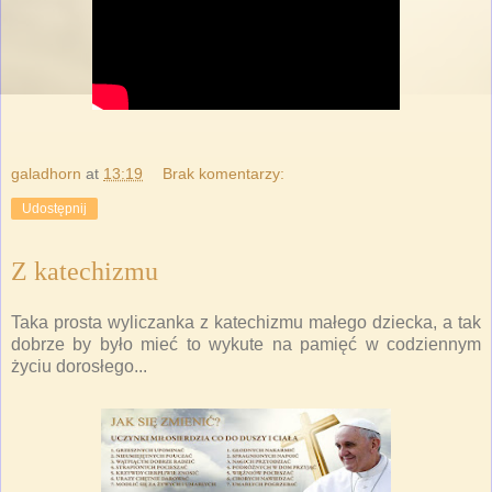
galadhorn
at
13:19
Brak komentarzy:
Udostępnij
Z katechizmu
Taka prosta wyliczanka z katechizmu małego dziecka, a tak
dobrze by było mieć to wykute na pamięć w codziennym
życiu dorosłego...