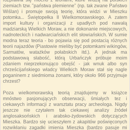
ziemiach tzw. "państwa plemienne" (np. tak zwane Państwo
Wiślan) i promuje swoją teorię, która widzi w Mieszku
potomka... Świętopełka II Wielkomorawskiego. A zatem
import kultury i organizacji z upadłych pod nawałą
madziarską Wielkich Moraw, a nie dokonanie miejscowych,
nadnoteckich i nadwarciańskich elit słowiańskich. W sumie
modna teraz teoria - bo pojawia się pod postacią różnych
teorii najazdów (Piastowie mieliby być potomkami wikingów,
Sarmatów, watażków połabskich itd.). A jednak ma
podstawową słabość, którą Urbańczyk próbuje moim
zdaniem nieprzekonująco obejść - jak wnuk albo syn
chrześcijańskiego władcy Wielkich Moraw stał się nagle
poganinem z siedmioma żonami, który około 966 przyjmuje
chrzest?
Poza wielkomorawską teorią znajdujemy w książce
mnóstwo pasjonujących obserwacji, śmiałych tez i
ciekawych informacji z warsztatu pracy archeologa. Nigdy
jeszcze nie czytałem tak ciekawej analizy źródeł
anglosaksońskich i arabsko-żydowskich dotyczących
Mieszka. Bardzo się ucieszyłem z akapitów poświęconych
rozwikłaniu zagadki imienia Mieszka (bardzo pasuje mi