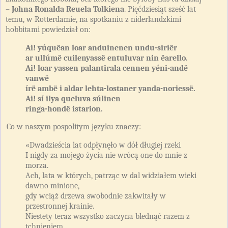
–
Johna Ronalda Reuela Tolkiena
. Pięćdziesiąt sześć lat
temu, w Rotterdamie, na spotkaniu z niderlandzkimi
hobbitami powiedział on:
Ai! yúquëan loar anduinenen undu-siriër
ar ullúmë cuilenyassë entuluvar nin ëarello.
Ai! loar yassen palantirala cennen yéni-andë
vanwë
írë ambë i aldar lehta-lostaner yanda-noriessë.
Ai! sí ilya queluva
súlinen
ringa-hondë istarion.
Co w naszym pospolitym języku znaczy:
«Dwadzieścia lat odpłynęło w dół długiej rzeki
I nigdy za mojego życia nie wrócą one do mnie z
morza.
Ach, lata w których, patrząc w dal widziałem wieki
dawno minione,
gdy wciąż drzewa swobodnie zakwitały w
przestronnej krainie.
Niestety teraz wszystko zaczyna blednąć razem z
tchnieniem