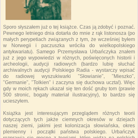
Sporo słyszałem już o tej książce. Czas ją zdobyć i poznać.
Pewnego letniego dnia dotarła do mnie z rąk listonosza (po
małych perypetiach związanych z tym, że wcześniej byłem
w Norwegii i paczuszka wróciła do wielkopolskiego
antykwariatu). Samego Przemysława Urbańczyka znałem
już z jego wypowiedzi w różnych, poświęconych historii i
archeologii, audycji radiowych (bardzo lubię słuchać
archiwalnych audycji Polskiego Radia - wystarczy wpisać
do radiowej wyszukiwarki "Słowianie", "Mieszko",
"Germanie", "Tolkien" i zaczyna się duchowa uczta!). Więc
gdy w moich rękach ukazał się ten dość gruby tom (prawie
500 stronic, bogaty materiał ilustracyjny), to bardzo się
ucieszyłem.
Książka jest interesującym przeglądem różnych teorii
dotyczących tych jakże ciemnych okresów w dziejach
naszej ziemi, jakimi jest kolonizacja słowiańska, okres
plemienny i początki państwa polskiego. Urbańczyk
rozprawia się mocno z teoriami, które widzą na polskich