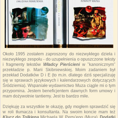
Około 1995 zostałem zaproszony do niezwykłego dzieła i
niezwykłego zespołu - do uzupełnienia o opuszczone teksty
i fragmenty tekstów
Władcy Pierścieni
w "kanonicznym"
przekładzie p. Marii Skibniewskiej. Moim zadaniem był
przekład Dodatków D i E (to m.in. dlatego dziś specjalizuję
się w sprawach językowych i kalendarzowych dotyczących
Śródziemia). Wspaniałe wydawnictwo Muza ciągle mi o tym
przypomina. Jestem beneficjentem dawnych form umowy i
mam dożywotnie tantiemy. Jest to bardzo miłe.
Dziękuję za wszystkie te okazję, gdy mogłem sprawdzić się
w roli tłumacza i konsultanta. Na swoim koncie mam też
Klucz do Tolkiena
Michaela W. Perry'ego (Muza),
Dodatki