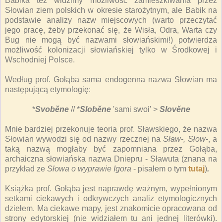
Babika też widzimy możliwość zamieszkiwania przez
Słowian ziem polskich w okresie starożytnym, ale Babik na
podstawie analizy nazw miejscowych (warto przeczytać
jego pracę, żeby przekonać się, że Wisła, Odra, Warta czy
Bug nie mogą być nazwami słowiańskimi!) potwierdza
możliwość kolonizacji słowiańskiej tylko w Środkowej i
Wschodniej Polsce.
Według prof. Gołąba sama endogenna nazwa Słowian ma
następującą etymologię:
*
Svobĕne
// *
Slobĕne
'sami swoi' >
Slovĕne
Mnie bardziej przekonuje teoria prof. Sławskiego, że nazwa
Słowian wywodzi się od nazwy rzecznej na
Sław-, Słow-
, a
taką nazwą mogłaby być zapomniana przez Gołąba,
archaiczna słowiańska nazwa Dniepru - Sławuta (znana na
przykład ze
Słowa o wyprawie Igora
- pisałem o tym
tutaj
)
.
Książka prof. Gołąba jest naprawdę ważnym, wypełnionym
setkami ciekawych i odkrywczych analiz etymologicznych
dziełem. Ma ciekawe mapy, jest znakomicie opracowana od
strony edytorskiej (nie widziałem tu ani jednej literówki).